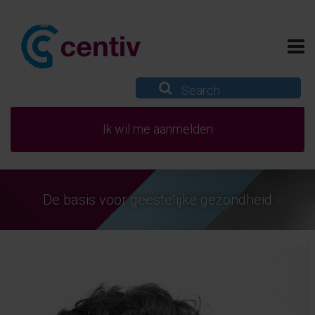
Ik wil me aanmelden
De basis voor geestelijke gezondheid