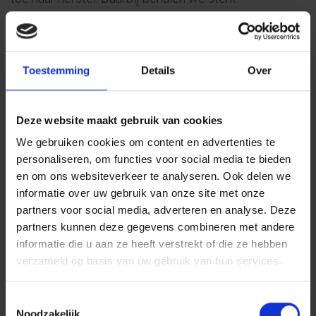
bovengemiddelde resultaten
.
Bekijk ons team in Helmond
Toestemming
Details
Over
Afspraak bij een psycholoog in Helmond?
Deze website maakt gebruik van cookies
Belt u ons voor het maken van een afspraak met een
We gebruiken cookies om content en advertenties te
psycholoog in Helmond. We zitten in Helmond aan de
personaliseren, om functies voor social media te bieden
Wethouder den Oudenstraat 4 (BCT Hoofdlocatie
en om ons websiteverkeer te analyseren. Ook delen we
informatie over uw gebruik van onze site met onze
Centiv; gratis parkeren voor de deur) of in
medisch
partners voor social media, adverteren en analyse. Deze
centrum 't Heelhuis
aan de Ameidepark 21
partners kunnen deze gegevens combineren met andere
informatie die u aan ze heeft verstrekt of die ze hebben
(nevenlocatie). U kunt bij 't Heelhuis voor de deur
verzameld op basis van uw gebruik van hun services.
betaald parkeren, maar ook kunt u iets verderop gratis
Toestemmingsselectie
parkeren. U kunt plaatsnemen in de wachtruimte van
Noodzakelijk