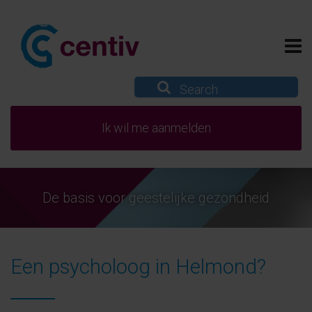
Ik wil me aanmelden
De basis voor geestelijke gezondheid
Een psycholoog in Helmond?