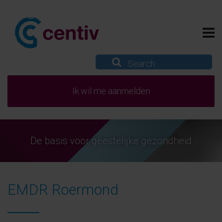
Ik wil me aanmelden
De basis voor geestelijke gezondheid
EMDR Roermond