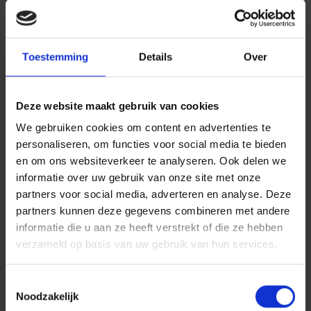
Bent u woonachtig in Roermond en zoekt u een
locatie waar u EMDR therapie kunt volgen? In
Toestemming
Details
Over
Roermond werken bij Centiv ervaren gecertificeerde
EMDR therapeuten. Wij kunnen u helpen.Voor haar
Deze website maakt gebruik van cookies
behandelingen ontving Centiv in 2016-2025 het
We gebruiken cookies om content en advertenties te
kwaliteitskeurmerk Basis GGZ en werden we "
meest
personaliseren, om functies voor social media te bieden
gewaardeerde GGZ aanbieder 2016&2017
" en
en om ons websiteverkeer te analyseren. Ook delen we
informatie over uw gebruik van onze site met onze
volgens het
ministerie van VWS koploper in de
partners voor social media, adverteren en analyse. Deze
gezondheidszorg
. Ook staan we steevast in de GGZ
partners kunnen deze gegevens combineren met andere
informatie die u aan ze heeft verstrekt of die ze hebben
top op het gebied van
clientbeoordelingen
. We richten
verzameld op basis van uw gebruik van hun services.
ons op het verminderen van uw klachten en werken
Toestemmingsselectie
toe naar herstel. Daarbij behalen we sterk
Noodzakelijk