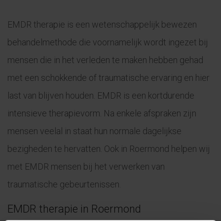
EMDR therapie is een wetenschappelijk bewezen
behandelmethode die voornamelijk wordt ingezet bij
mensen die in het verleden te maken hebben gehad
met een schokkende of traumatische ervaring en hier
last van blijven houden. EMDR is een kortdurende
intensieve therapievorm. Na enkele afspraken zijn
mensen veelal in staat hun normale dagelijkse
bezigheden te hervatten. Ook in Roermond helpen wij
met EMDR mensen bij het verwerken van
traumatische gebeurtenissen.
EMDR therapie in Roermond