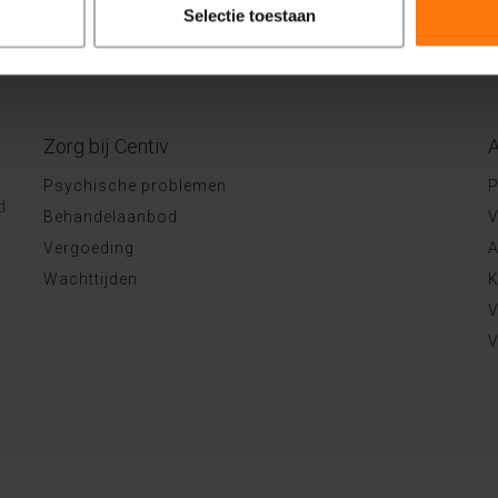
Selectie toestaan
Zorg bij Centiv
A
Psychische problemen
P
d
Behandelaanbod
V
Vergoeding
A
Wachttijden
K
V
V