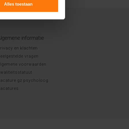
Alles toestaan
lgemene informatie
rivacy en klachten
eelgestelde vragen
lgemene voorwaarden
waliteitsstatuut
acature gz psycholoog
acatures