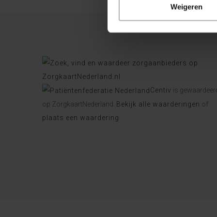
Weigeren
Centiv
is gewaardeer
op ZorgkaartNederland.
Bekijk alle waarderingen
of
plaats een waardering