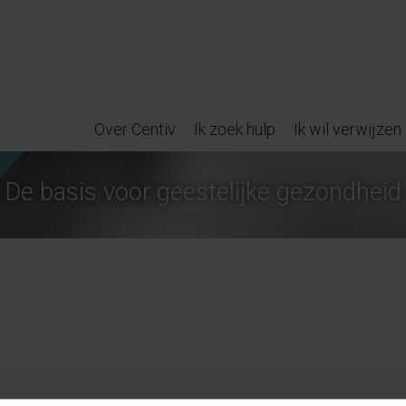
Over Centiv
Ik zoek hulp
Ik wil verwijzen
De basis voor geestelijke gezondheid