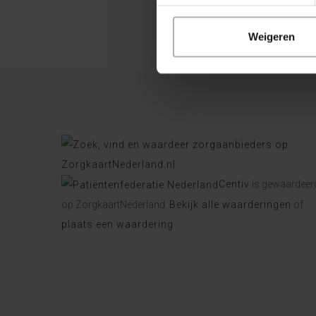
Weigeren
Centiv
is gewaardeer
op ZorgkaartNederland.
Bekijk alle waarderingen
of
plaats een waardering