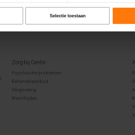
Selectie toestaan
Zorg bij Centiv
A
Psychische problemen
P
d
Behandelaanbod
V
Vergoeding
A
Wachttijden
K
V
V