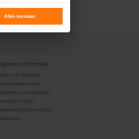
Alles toestaan
lgemene informatie
rivacy en klachten
eelgestelde vragen
lgemene voorwaarden
waliteitsstatuut
acature gz psycholoog
acatures