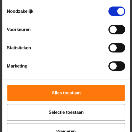
Toestemmingsselectie
Noodzakelijk
Voorkeuren
Statistieken
Marketing
Centiv
is gewaardeerd op
ZorgkaartNederland.
Bekijk alle waarderingen
of
plaats een
Alles toestaan
waardering
Selectie toestaan
Zorg bij Centiv
Psychische problemen
Weigeren