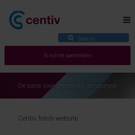
Ik wil me aanmelden
De basis voor geestelijke gezondheid
Centiv foto’s website