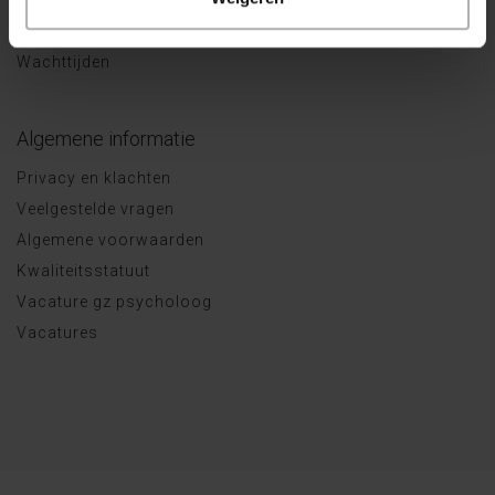
Behandelaanbod
Vergoeding
Wachttijden
Algemene informatie
Privacy en klachten
Veelgestelde vragen
Algemene voorwaarden
Kwaliteitsstatuut
Vacature gz psycholoog
Vacatures