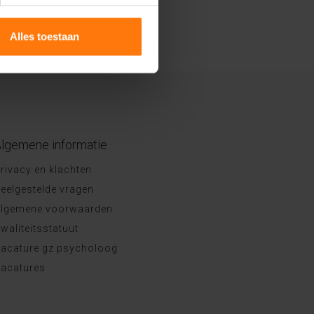
Alles toestaan
lgemene informatie
rivacy en klachten
eelgestelde vragen
lgemene voorwaarden
waliteitsstatuut
acature gz psycholoog
acatures