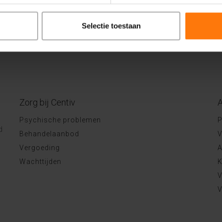
Selectie toestaan
Zorg bij Centiv
A
Psychische problemen
P
d
Behandelaanbod
V
Vergoeding
A
Wachttijden
K
V
V