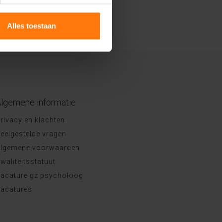
Alles toestaan
lgemene informatie
rivacy en klachten
eelgestelde vragen
lgemene voorwaarden
waliteitsstatuut
acature gz psycholoog
acatures