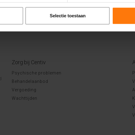
Selectie toestaan
Zorg bij Centiv
A
Psychische problemen
P
d
Behandelaanbod
V
Vergoeding
A
Wachttijden
K
V
V