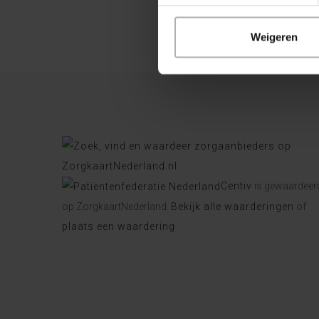
Weigeren
Centiv
is gewaardeer
op ZorgkaartNederland.
Bekijk alle waarderingen
of
plaats een waardering