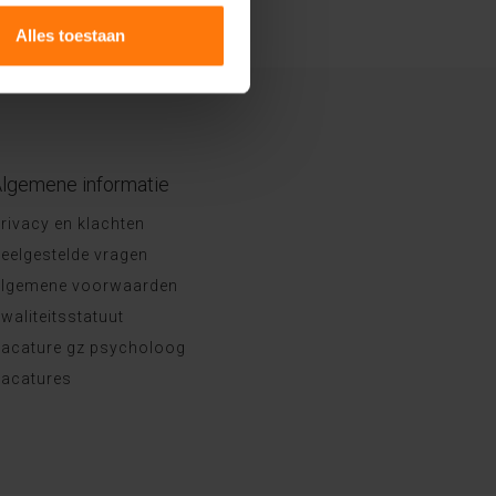
Alles toestaan
lgemene informatie
rivacy en klachten
eelgestelde vragen
lgemene voorwaarden
waliteitsstatuut
acature gz psycholoog
acatures