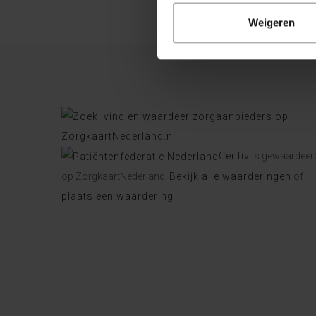
Weigeren
Centiv
is gewaardeer
op ZorgkaartNederland.
Bekijk alle waarderingen
of
plaats een waardering