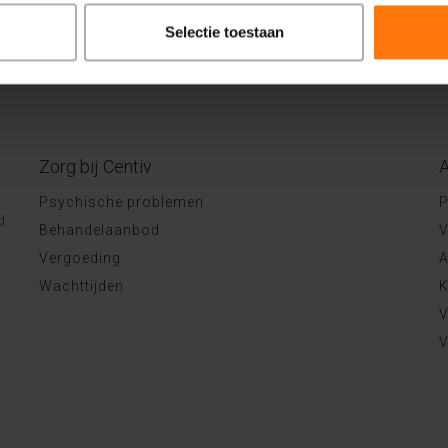
Selectie toestaan
Zorg bij Centiv
A
Psychische problemen
P
d
Behandelaanbod
V
Vergoeding
A
Wachttijden
K
V
V