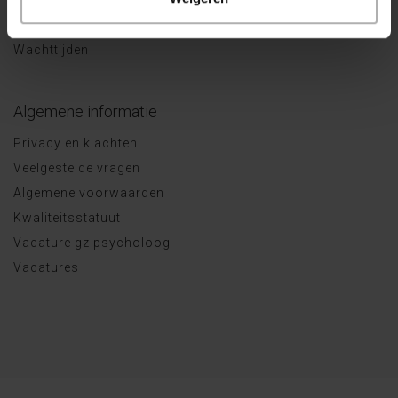
Behandelaanbod
Vergoeding
Wachttijden
Algemene informatie
Privacy en klachten
Veelgestelde vragen
Algemene voorwaarden
Kwaliteitsstatuut
Vacature gz psycholoog
Vacatures