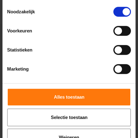
Toestemmingsselectie
Noodzakelijk
Voorkeuren
Statistieken
Marketing
Centiv
is gewaardeerd op
ZorgkaartNederland.
Bekijk alle waarderingen
of
plaats een
Alles toestaan
waardering
Selectie toestaan
Zorg bij Centiv
Psychische problemen
Weigeren