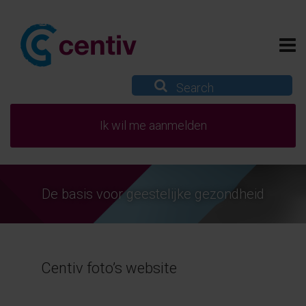
Ik wil me aanmelden
De basis voor geestelijke gezondheid
Centiv foto’s website