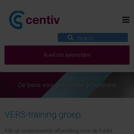
Ik wil me aanmelden
De basis voor geestelijke gezondheid
VERS-training groep
Klik op onderstaande afbeelding voor de folder.