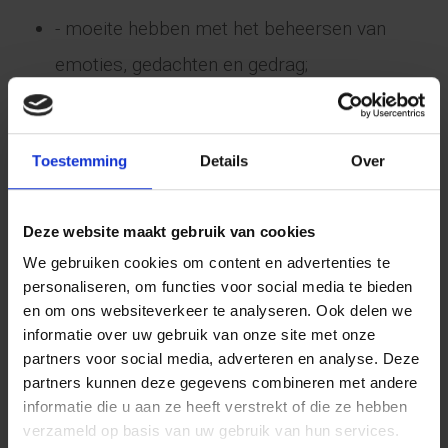
- moeite hebben met het beheersen van
emoties, gedachten en gedrag;
- zich snel overspoeld voelen of impulsief
reageren;
Toestemming
Details
Over
- en willen leren hoe ze beter met hun
kwetsbaarheid kunnen omgaan.
Deze website maakt gebruik van cookies
De Basis-VERS binnen Centiv is niet geschikt bij
We gebruiken cookies om content en advertenties te
personaliseren, om functies voor social media te bieden
ernstige crisisgevoeligheid, zware agressie of als er
en om ons websiteverkeer te analyseren. Ook delen we
onvoldoende draagkracht is om wekelijks deel te
informatie over uw gebruik van onze site met onze
partners voor social media, adverteren en analyse. Deze
nemen en dagelijks te oefenen. Ook als er sprake is
partners kunnen deze gegevens combineren met andere
van complexe problematiek kan een intensievere
informatie die u aan ze heeft verstrekt of die ze hebben
verzameld op basis van uw gebruik van hun services.
behandeling nodig zijn. Of iemand geschikt is kan