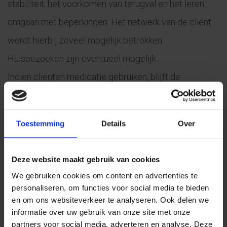
stabiliteit, het voorkomen van terugval en het leren
omgaan met beperkingen. Het netwerk van de cliënt
wordt hierbij zoveel mogelijk betrokken.
Huisbezoeken zijn eventueel mogelijk..
Indien cliënten medicatie gebruiken, blijft de
verantwoordelijkheid voor het voorschrijven en
monitoren, inclusief bloedcontroles, bij de huisarts of
Toestemming
Details
Over
de specialistische GGZ. Een psychiatrisch
verpleegkundige is niet bevoegd om dit op te volgen.
Deze website maakt gebruik van cookies
Bij aanpassingen in de medicatie, zoals op- of
We gebruiken cookies om content en advertenties te
afbouwen, blijft de verantwoordelijkheid eveneens bij
personaliseren, om functies voor social media te bieden
en om ons websiteverkeer te analyseren. Ook delen we
de huisarts of specialistische GGZ. Dit betekent dat
informatie over uw gebruik van onze site met onze
bij veranderingen de cliënt door deze partij wordt
partners voor social media, adverteren en analyse. Deze