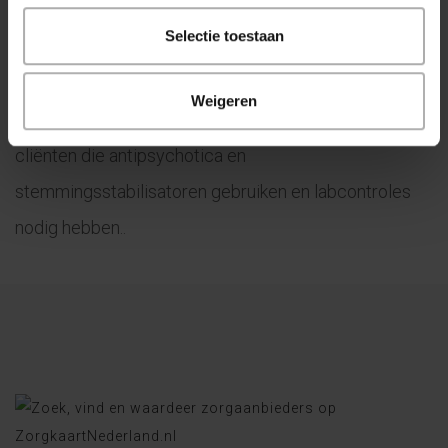
.
Selectie toestaan
Op de locaties Venray, Boxmeer is er een intakestop
bij de Verpleegkundig Specialist GGZ voor chronische
Weigeren
cliënten met langdurig medicatiegebruik. Dit betreft
cliënten die antipsychotica en
stemmingsstabilisatoren gebruiken en labcontroles
nodig hebben..