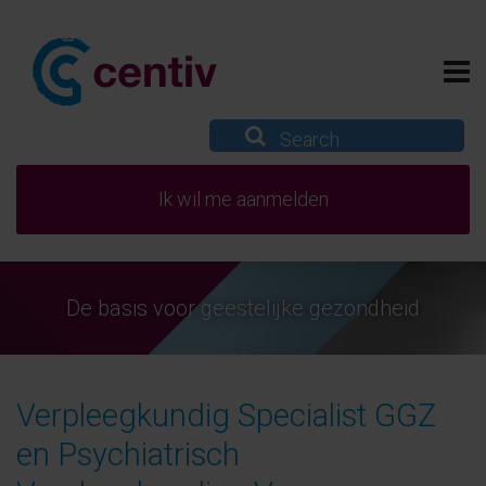
Ik wil me aanmelden
De basis voor geestelijke gezondheid
Verpleegkundig Specialist GGZ
en Psychiatrisch