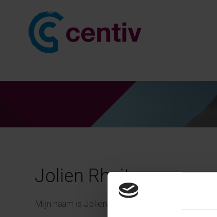
Jolien Rheiter
Mijn naam is Jolien
Rheiter
en ik ben werkzaam a