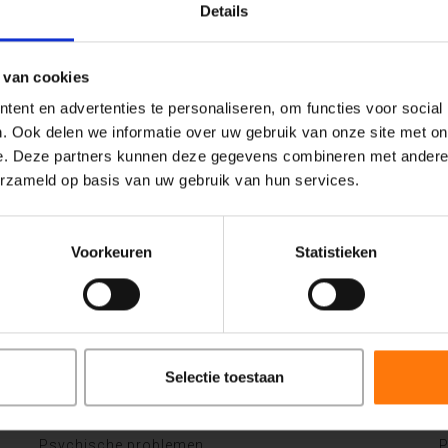
cht verstandelijke beperking en bijkomende psychiatrisch
Details
gen leven terug te geven. De cliënt staat bij mij centraal,
 van cookies
ief toekomstperspectief en het verbeteren van de kwaliteit
ent en advertenties te personaliseren, om functies voor social
 staan, bekijken we samen welke werkwijze het beste aans
. Ook delen we informatie over uw gebruik van onze site met on
 te gaan op wat u wel
kunt in
plaats van wat u niet kunt. Ik v
e. Deze partners kunnen deze gegevens combineren met andere i
erzameld op basis van uw gebruik van hun services.
m dit te bereiken werk ik met technieken uit de cognitiev
n op uw klachten, maar op uzelf, uw
veerkach
t
en dat wat u
Voorkeuren
Statistieken
Selectie toestaan
Zorg bij Centiv
A
Psychische problemen
P