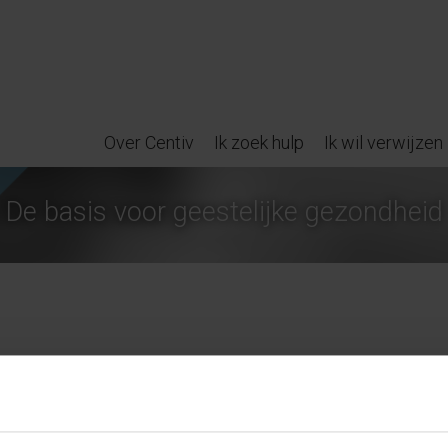
Over Centiv
Ik zoek hulp
Ik wil verwijzen
De basis voor geestelijke gezondheid
ls psycholoog bij
Centiv
voor 3 dagen per week (ma-di-do