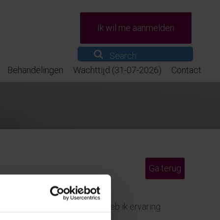
Ik wil me aanmelden
Behandelingen
Wachttijd (31-07-2026)
Contact
Ga terug
).
Gedurende mijn loopbaan heb ik ervaring