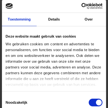
Mijn naam is Iris van der Flier. Ik ben werkzaam als
psycholoog in opleiding tot GZ-psycholoog bij Centiv in
Toestemming
Details
Over
Boxmeer op maandag, dinsdag, woensdag en vrijdag.
Ik heb werkervaring opgedaan binnen de
Deze website maakt gebruik van cookies
neuropsychiatrie in de specialistische GGZ.
We gebruiken cookies om content en advertenties te
personaliseren, om functies voor social media te bieden
In gesprek vind ik het belangrijk aandachtig naar je te
en om ons websiteverkeer te analyseren. Ook delen we
luisteren en een vertrouwensband op te bouwen zodat
informatie over uw gebruik van onze site met onze
partners voor social media, adverteren en analyse. Deze
we samen kunnen werken naar een evenwichtiger
partners kunnen deze gegevens combineren met andere
leven en vermindering van je klachten.
informatie die u aan ze heeft verstrekt of die ze hebben
verzameld op basis van uw gebruik van hun services.
Toestemmingsselectie
Noodzakelijk