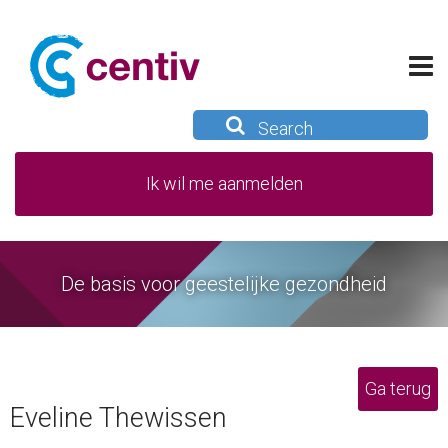
Ik wil me aanmelden
De basis voor geestelijke gezondheid
Ga terug
Eveline Thewissen