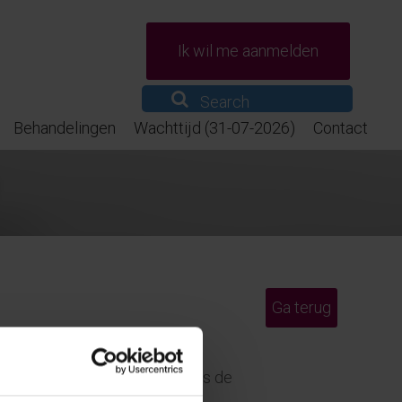
Ik wil me aanmelden
Behandelingen
Wachttijd (31-07-2026)
Contact
Ga terug
wel de specialistische GGZ als de