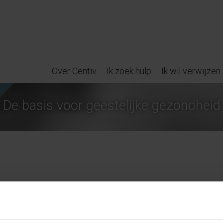
Over Centiv
Ik zoek hulp
Ik wil verwijzen
De basis voor geestelijke gezondheid
met donderdag in team Nijmegen. Ik heb werkervaring in zo