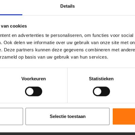
Details
 je luister. Ik zal luisteren naar waar je mee zit en wat j
 van cookies
achten. Ik krijg vaak terug dat cliënten zich snel op hun 
ent en advertenties te personaliseren, om functies voor social
nodig is.
. Ook delen we informatie over uw gebruik van onze site met on
e. Deze partners kunnen deze gegevens combineren met andere i
ingen: CGT en EMDR.
erzameld op basis van uw gebruik van hun services.
eksueel geweld en emotioneel trauma), stemming- en angstst
Voorkeuren
Statistieken
Selectie toestaan
Zorg bij Centiv
A