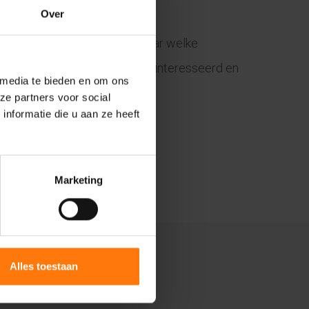
Over
ouw wens is. Samen kijken we naar welke
gemak voelen bij mij. Ik ben geïnteresseerd en
 media te bieden en om ons
ze partners voor social
nformatie die u aan ze heeft
oornissen.
Marketing
Alles toestaan
lgemene informatie