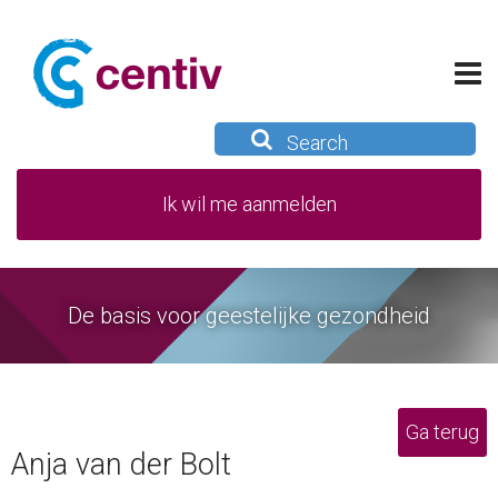
Ik wil me aanmelden
De basis voor geestelijke gezondheid
Ga terug
Anja van der Bolt