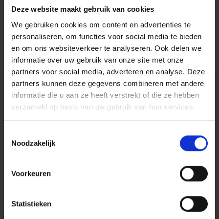
Deze website maakt gebruik van cookies
We gebruiken cookies om content en advertenties te
Lees meer
personaliseren, om functies voor social media te bieden
en om ons websiteverkeer te analyseren. Ook delen we
informatie over uw gebruik van onze site met onze
partners voor social media, adverteren en analyse. Deze
partners kunnen deze gegevens combineren met andere
informatie die u aan ze heeft verstrekt of die ze hebben
verzameld op basis van uw gebruik van hun services.
Toestemmingsselectie
Noodzakelijk
Centiv
is gewaardeerd op
ZorgkaartNederland.
Bekijk alle waarderingen
of
plaats een
Voorkeuren
waardering
Statistieken
Zorg bij Centiv