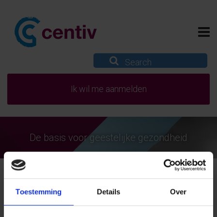
Ik wil me aanmelden
De basis voor geestelijke gezondheid
Toestemming
Details
Over
Centiv
26 juli 2019