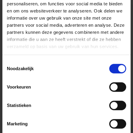
personaliseren, om functies voor social media te bieden
en om ons websiteverkeer te analyseren. Ook delen we
informatie over uw gebruik van onze site met onze
partners voor social media, adverteren en analyse. Deze
partners kunnen deze gegevens combineren met andere
informatie die u aan ze heeft verstrekt of die ze hebben
verzameld op basis van uw gebruik van hun services.
Centiv
is gewaardeerd op
Toestemmingsselectie
ZorgkaartNederland.
Bekijk alle waarderingen
of
plaats een
Noodzakelijk
waardering
Voorkeuren
Zorg bij Centiv
Statistieken
Psychische problemen
Behandelaanbod
Vergoeding
Marketing
Wachttijden