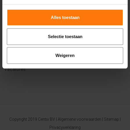
Alles toestaan
Algemene informatie
Privacy en klachten
Selectie toestaan
Veelgestelde vragen
Algemene voorwaarden
Kwaliteitsstatuut
Weigeren
Vacature gz psycholoog
Vacatures
Copyright 2019 Centiv BV |
Algemene voorwaarden
|
Sitemap
|
Privacyverklaring