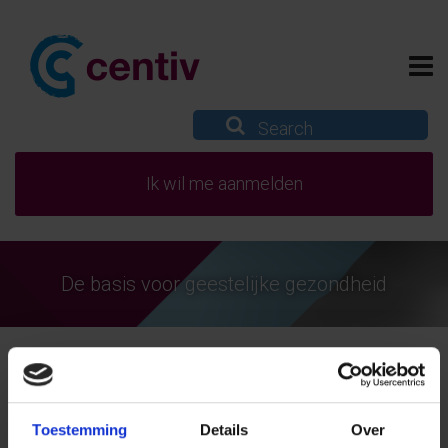
Ik wil me aanmelden
De basis voor geestelijke gezondheid
Toestemming
Details
Over