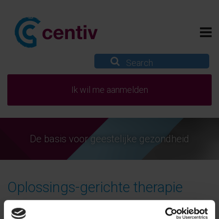
Ik wil me aanmelden
De basis voor geestelijke gezondheid
Oplossings-gerichte therapie