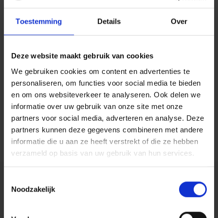
Toestemming
Details
Over
Contact opnemen
Deze website maakt gebruik van cookies
Oplossingsgerichte therapie is gericht op het
We gebruiken cookies om content en advertenties te
benutten van je sterke kanten. Je onderzoekt welke
personaliseren, om functies voor social media te bieden
en om ons websiteverkeer te analyseren. Ook delen we
vaardigheden je al in huis hebt om je problemen aan
informatie over uw gebruik van onze site met onze
te pakken. Oplossingsgerichte therapie is kortdurend
partners voor social media, adverteren en analyse. Deze
partners kunnen deze gegevens combineren met andere
en resultaatgericht.
informatie die u aan ze heeft verstrekt of die ze hebben
verzameld op basis van uw gebruik van hun services.
Toestemmingsselectie
Noodzakelijk