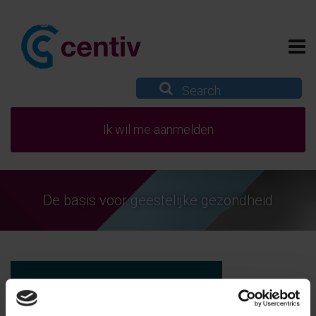
Ik wil me aanmelden
De basis voor geestelijke gezondheid