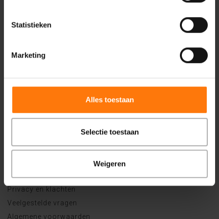
Centiv
is gewaardeerd op
Statistieken
ZorgkaartNederland.
Bekijk alle waarderingen
of
plaats een
waardering
Marketing
Zorg bij Centiv
Psychische problemen
Alles toestaan
Behandelaanbod
Vergoeding
Selectie toestaan
Wachttijden
Weigeren
Algemene informatie
Privacy en klachten
Veelgestelde vragen
Algemene voorwaarden