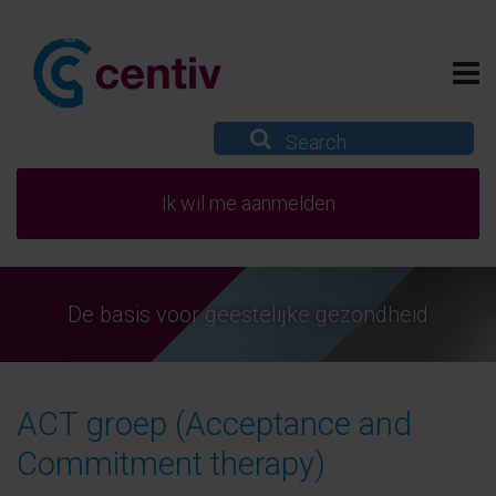
Ik wil me aanmelden
De basis voor geestelijke gezondheid
ACT groep (Acceptance and
Commitment therapy)