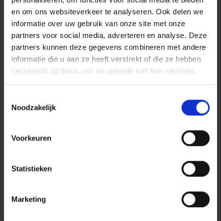
Bij ACT leer je het gevecht te stoppen tegen
en om ons websiteverkeer te analyseren. Ook delen we
informatie over uw gebruik van onze site met onze
ongewenste gedachten, gevoelens en sensaties en je
partners voor social media, adverteren en analyse. Deze
te richten op wat waardevol is in je leven en te
partners kunnen deze gegevens combineren met andere
informatie die u aan ze heeft verstrekt of die ze hebben
investeren in de dingen die er echt toe doen. ACT is
verzameld op basis van uw gebruik van hun services.
een bewezen effectieve therapie voor verschillende
Toestemmingsselectie
problemen, o.a. (terugkerende) stemmings- en
Noodzakelijk
angstklachten, spanningsklachten, overbelasting en bij
chronische pijn of andere lichamelijke klachten.
Voorkeuren
Aantal bijeenkomsten: 8.
Statistieken
Download hier de folder:
Centiv folder ACT groep
Marketing