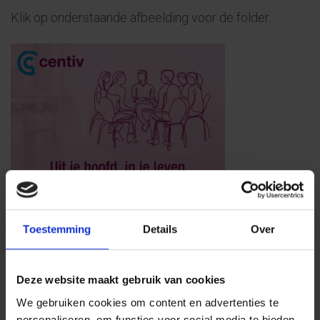
Klik op onderstaande afbeelding voor de folder.
Toestemming
Details
Over
Contact opnemen
Deze website maakt gebruik van cookies
We gebruiken cookies om content en advertenties te
personaliseren, om functies voor social media te bieden