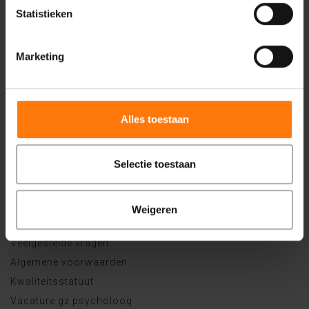
ZorgkaartNederland.
Bekijk alle waarderingen
of
plaats een
Statistieken
waardering
Marketing
Zorg bij Centiv
Psychische problemen
Behandelaanbod
Alles toestaan
Vergoeding
Wachttijden
Selectie toestaan
Algemene informatie
Weigeren
Privacy en klachten
Veelgestelde vragen
Algemene voorwaarden
Kwaliteitsstatuut
Vacature gz psycholoog