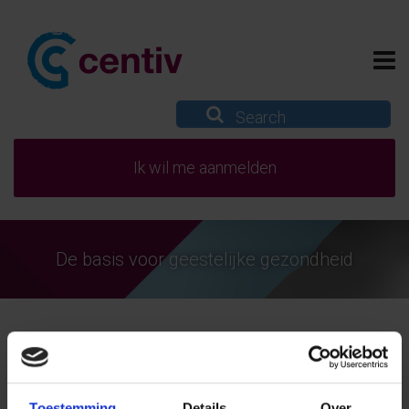
Ik wil me aanmelden
De basis voor geestelijke gezondheid
Toestemming
Details
Over